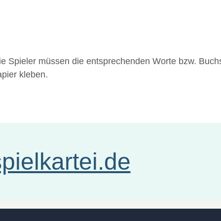
 die Spieler müssen die entsprechenden Worte bzw. Buch
pier kleben.
pielkartei.de