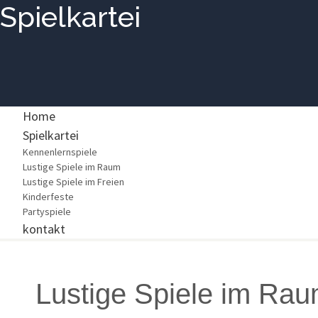
Spielkartei
Home
Spielkartei
Kennenlernspiele
Lustige Spiele im Raum
Lustige Spiele im Freien
Kinderfeste
Partyspiele
kontakt
Lustige Spiele im Ra