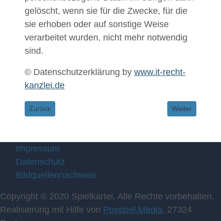
gelöscht, wenn sie für die Zwecke, für die
sie erhoben oder auf sonstige Weise
verarbeitet wurden, nicht mehr notwendig
sind.
© Datenschutzerklärung by
www.it-recht-
kanzlei.de
Vorheriger Beitrag: Bildquellennachweis
Nächster Beitr
Zurück
Weiter
Impressum
Datenschutz
Bildquellennachweis
Copyright © 2020 Spielkartei. Alle Rechte vorbehalten.
Realisierung mit Hilfe von
Poeppel.Media
, 27324