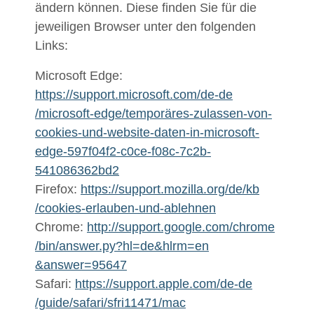
ändern können. Diese finden Sie für die
jeweiligen Browser unter den folgenden
Links:
Microsoft Edge:
https://support.microsoft.com
/de-de
/microsoft-edge
/tempor
äres-zulassen-von-
cookies-und-website-daten-in-microsoft-
edge-597f04f2-c0ce-f08c-7c2b-
541086362bd2
Firefox:
https://support.mozilla.org
/de
/kb
/cookies-erlauben-und-ablehnen
Chrome:
http://support.google.com
/chrome
/bin
/answer.py
?hl=de
&hlrm=en
&answer=95647
Safari:
https://support.apple.com
/de-de
/guide
/safari
/sfri11471
/mac